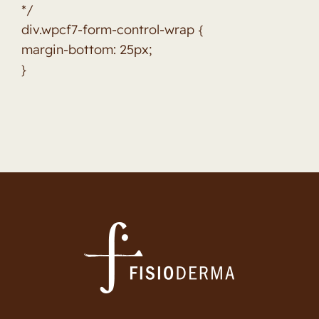
*/
Fisioestética
div.wpcf7-form-control-wrap {
margin-bottom: 25px;
PNI Clínica
}
Blog
Contacto