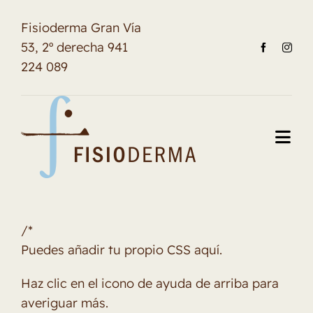
Saltar
Fisioderma Gran Vía
al
53, 2º derecha 941
contenido
224 089
Togg
Navi
Inicio
Conoce Fisioderma
/*
Puedes añadir tu propio CSS aquí.
Fisioterapia
Haz clic en el icono de ayuda de arriba para
Osteopatía
averiguar más.